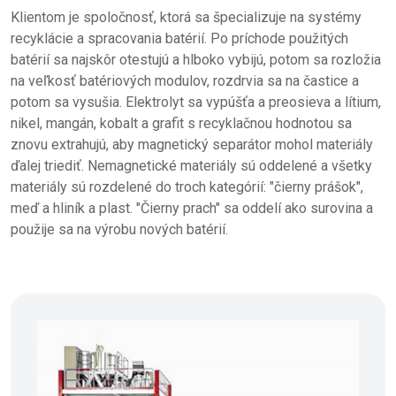
Klientom je spoločnosť, ktorá sa špecializuje na systémy
recyklácie a spracovania batérií. Po príchode použitých
batérií sa najskôr otestujú a hlboko vybijú, potom sa rozložia
na veľkosť batériových modulov, rozdrvia sa na častice a
potom sa vysušia. Elektrolyt sa vypúšťa a preosieva a lítium,
nikel, mangán, kobalt a grafit s recyklačnou hodnotou sa
znovu extrahujú, aby magnetický separátor mohol materiály
ďalej triediť. Nemagnetické materiály sú oddelené a všetky
materiály sú rozdelené do troch kategórií: "čierny prášok",
meď a hliník a plast. "Čierny prach" sa oddelí ako surovina a
použije sa na výrobu nových batérií.